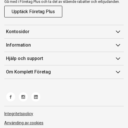
Gå med i Företag Plus och ta del av stående rabatter och erbjudanden.
Upptäck Företag Plus
Kontosidor
Mina sidor
Information
Orderhistorik
Försäljningsvillkor
Hjälp och support
Fakturor & Kvitton
Villkor för Komplett Företag Plus
Kontakta oss
Inköpslistor
Om Komplett Företag
Felsökning & guider
Kundservice
Om oss
Produkthjälp och retur
Miljöarbete och ESG
Frakt och leverans
Whistleblowing
Norwegian Transparency Act
Integritetspolicy
Använding av cookies