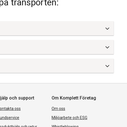
 på transporten:
jälp och support
Om Komplett Företag
ontakta oss
Om oss
undservice
Miljöarbete och ESG
rodukthjälp och retur
Whistleblowing