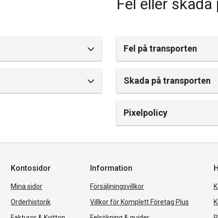
Fel eller skada
Fel på transporten
Skada på transporten
Pixelpolicy
Kontosidor
Information
H
Mina sidor
Försäljningsvillkor
K
Orderhistorik
Villkor för Komplett Företag Plus
K
Fakturor & Kvitton
Felsökning & guider
P