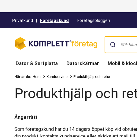
Privatkund
|
Företagskund
Företagsbloggen
Dator & Surfplatta
Datorskärmar
Mobil & kloc
Här är du:
Hem
Kundservice
Produkthjälp och retur
Produkthjälp och re
Ångerrätt
Som företagskund har du 14 dagars öppet köp vid obruten 
din produkt, kontakta kundservice eller skicka ett mail till