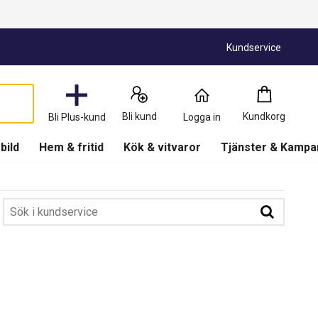
Kundservice
Kundkorg
:
0
Bli kund
Kundkorg
Bli Plus-kund
Logga in
Produkter
(
Kundkorg
)
 bild
Hem & fritid
Kök & vitvaror
Tjänster & Kampa