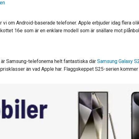
nen
r vi om Android-baserade telefoner. Apple erbjuder idag flera oli
kottet 16e som är en enklare modell som är snällare mot plånboke
t är Samsung-telefonerna helt fantastiska där
Samsung Galaxy S2
r prisklasser än vad Apple har. Flaggskeppet S25-serien kommer i