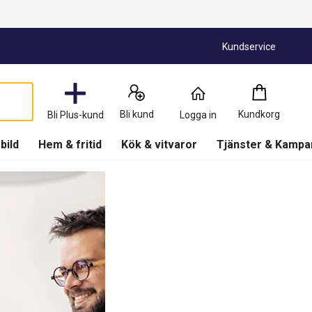
Kundservice
Kundkorg
:
0
Produkter
Bli kund
Kundkorg
Bli Plus-kund
Logga in
(
Kundkorg
)
 bild
Hem & fritid
Kök & vitvaror
Tjänster & Kampa