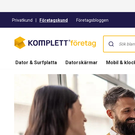
Privatkund
|
Företagskund
Företagsbloggen
Dator & Surfplatta
Datorskärmar
Mobil & kloc