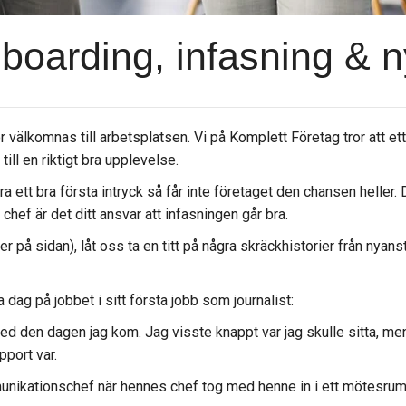
oarding, infasning & n
 välkomnas till arbetsplatsen. Vi på Komplett Företag tror att et
ill en riktigt bra upplevelse.
 göra ett bra första intryck så får inte företaget den chansen hell
hef är det ditt ansvar att infasningen går bra.
er på sidan), låt oss ta en titt på några skräckhistorier från nya
dag på jobbet i sitt första jobb som journalist:
med den dagen jag kom. Jag visste knappt var jag skulle sitta, me
port var.
nikationschef när hennes chef tog med henne in i ett mötesrum o