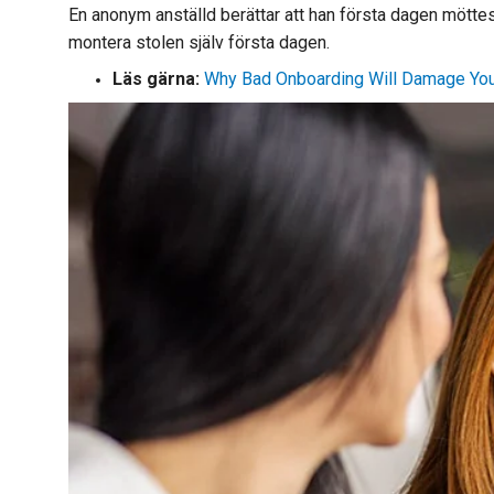
En anonym anställd berättar att han första dagen möttes 
montera stolen själv första dagen.
Läs gärna:
Why Bad Onboarding Will Damage Yo