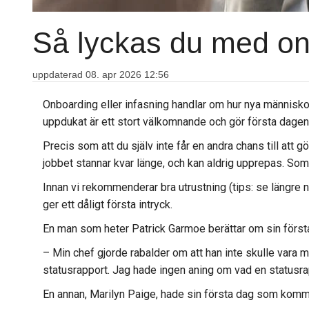
Så lyckas du med onb
uppdaterad 08. apr 2026 12:56
Onboarding eller infasning handlar om hur nya människor
uppdukat är ett stort välkomnande och gör första dagen t
Precis som att du själv inte får en andra chans till att
jobbet stannar kvar länge, och kan aldrig upprepas. Som c
Innan vi rekommenderar bra utrustning (tips: se längre n
ger ett dåligt första intryck.
En man som heter Patrick Garmoe berättar om sin första 
– Min chef gjorde rabalder om att han inte skulle vara 
statusrapport. Jag hade ingen aning om vad en statusrap
En annan, Marilyn Paige, hade sin första dag som kommu