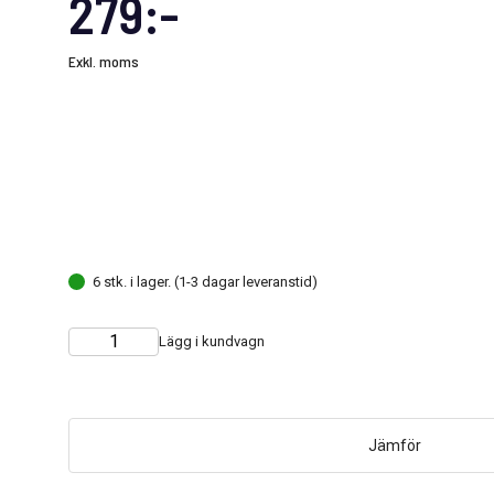
279:-
Exkl. moms
6 stk. i lager. (1-3 dagar leveranstid)
Lägg i kundvagn
Choose
Quantity
quantity
Jämför