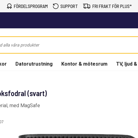
FÖRDELSPROGRAM
SUPPORT
FRI FRAKT FÖR PLUS*
kor
Datorutrustning
Kontor & mötesrum
TV, ljud &
ksfodral (svart)
terial, med MagSafe
07