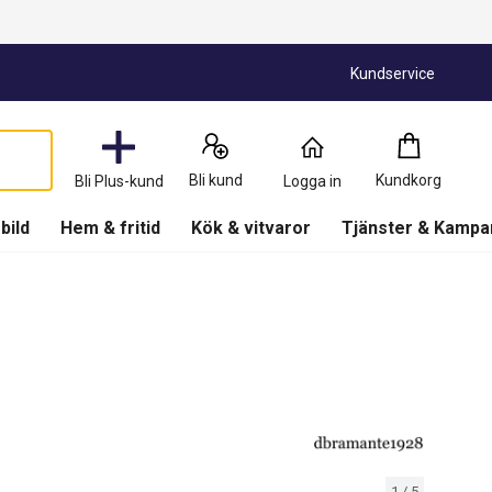
Kundservice
Kundkorg
:
0
Produkter
Bli kund
Kundkorg
Bli Plus-kund
Logga in
(
Kundkorg
)
 bild
Hem & fritid
Kök & vitvaror
Tjänster & Kampa
1
/
5