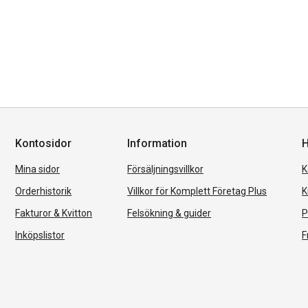
Kontosidor
Information
H
Mina sidor
Försäljningsvillkor
K
Orderhistorik
Villkor för Komplett Företag Plus
K
Fakturor & Kvitton
Felsökning & guider
P
Inköpslistor
F