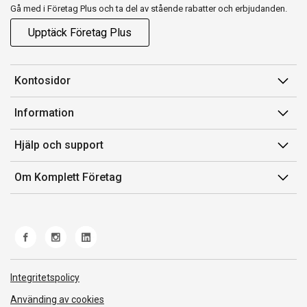
Gå med i Företag Plus och ta del av stående rabatter och erbjudanden.
Upptäck Företag Plus
Kontosidor
Mina sidor
Information
Orderhistorik
Försäljningsvillkor
Hjälp och support
Fakturor & Kvitton
Villkor för Komplett Företag Plus
Kontakta oss
Inköpslistor
Om Komplett Företag
Felsökning & guider
Kundservice
Om oss
Produkthjälp och retur
Miljöarbete och ESG
Frakt och leverans
Whistleblowing
Norwegian Transparency Act
Integritetspolicy
Använding av cookies