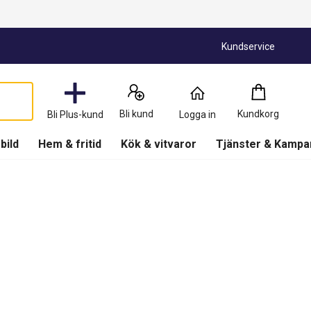
Kundservice
Kundkorg
:
0
Produkter
Bli kund
Kundkorg
Bli Plus-kund
Logga in
(
Kundkorg
)
 bild
Hem & fritid
Kök & vitvaror
Tjänster & Kampa