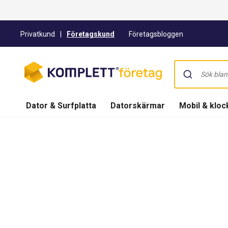
Privatkund
|
Företagskund
Företagsbloggen
Dator & Surfplatta
Datorskärmar
Mobil & kloc