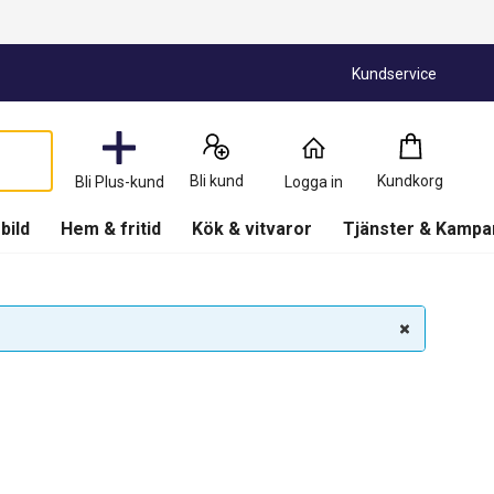
Kundservice
Kundkorg
:
0
Produkter
Bli kund
Kundkorg
Bli Plus-kund
Logga in
(
Kundkorg
)
 bild
Hem & fritid
Kök & vitvaror
Tjänster & Kampa