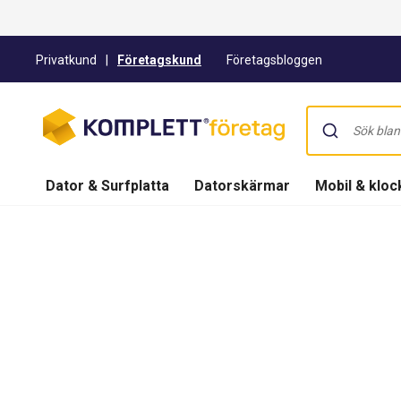
Privatkund
|
Företagskund
Företagsbloggen
Dator & Surfplatta
Datorskärmar
Mobil & kloc