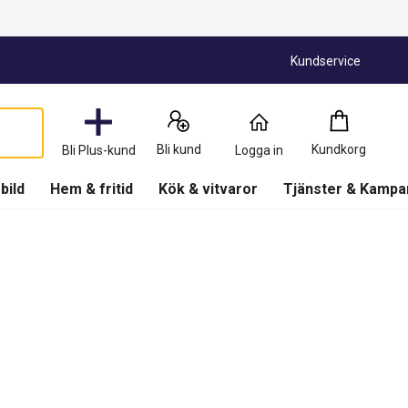
Kundservice
Kundkorg
:
0
Produkter
Bli kund
Kundkorg
Bli Plus-kund
Logga in
(
Kundkorg
)
 bild
Hem & fritid
Kök & vitvaror
Tjänster & Kampa