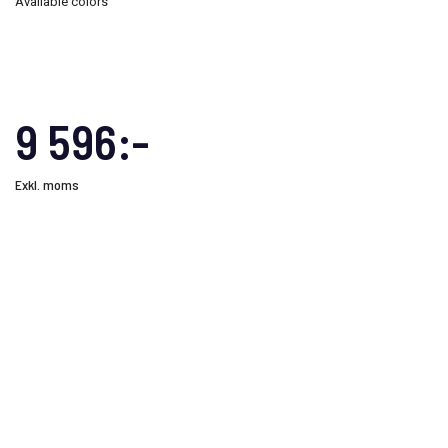
Available colors
9 596:-
Exkl. moms