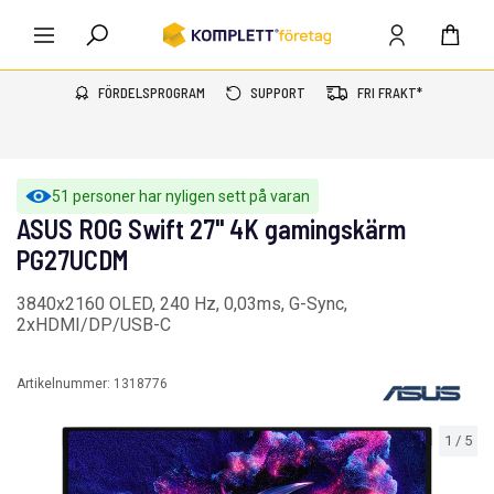
FÖRDELSPROGRAM
SUPPORT
FRI FRAKT*
51 personer har nyligen sett på varan
ASUS ROG Swift 27" 4K gamingskärm
PG27UCDM
3840x2160 OLED, 240 Hz, 0,03ms, G-Sync,
2xHDMI/DP/USB-C
Artikelnummer:
1318776
1
/
5