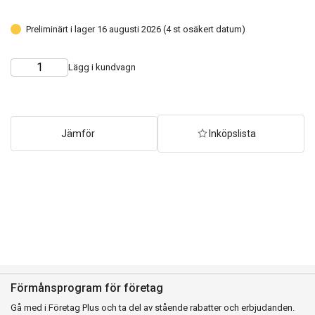
Preliminärt i lager 16 augusti 2026 (4 st osäkert datum)
Lägg i kundvagn
Choose
Quantity
quantity
Jämför
Inköpslista
Förmånsprogram för företag
Gå med i Företag Plus och ta del av stående rabatter och erbjudanden.