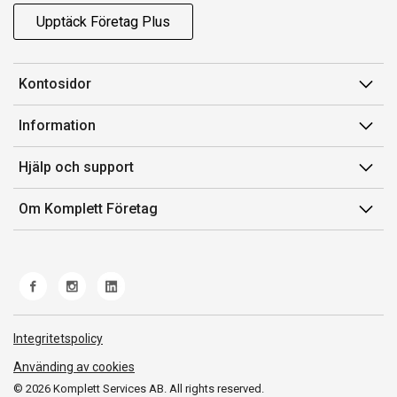
Upptäck Företag Plus
Kontosidor
Mina sidor
Information
Orderhistorik
Försäljningsvillkor
Hjälp och support
Fakturor & Kvitton
Villkor för Komplett Företag Plus
Kontakta oss
Inköpslistor
Om Komplett Företag
Felsökning & guider
Kundservice
Om oss
Produkthjälp och retur
Miljöarbete och ESG
Frakt och leverans
Whistleblowing
Norwegian Transparency Act
Integritetspolicy
Använding av cookies
© 2026 Komplett Services AB. All rights reserved.