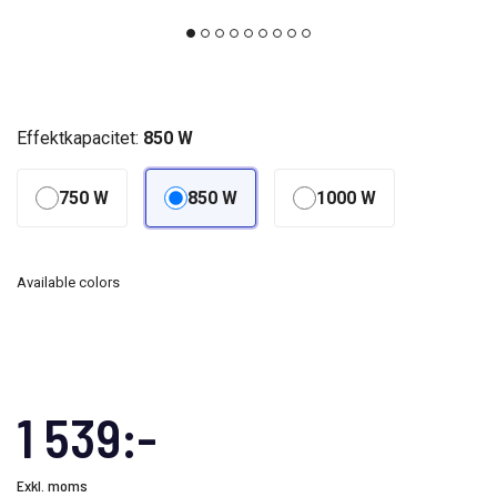
Effektkapacitet:
850 W
750 W
850 W
1000 W
Available colors
1 539:-
Exkl. moms