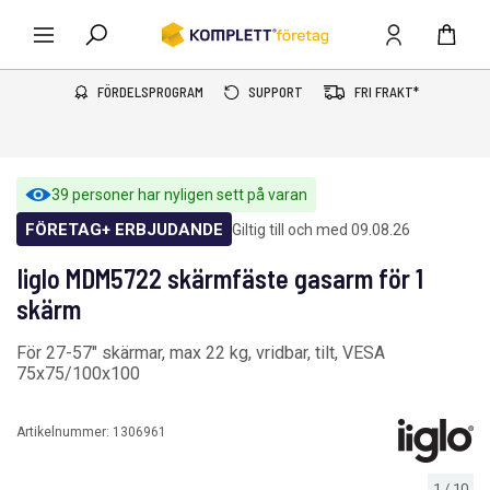
FÖRDELSPROGRAM
SUPPORT
FRI FRAKT*
39 personer har nyligen sett på varan
FÖRETAG+ ERBJUDANDE
Giltig till och med 09.08.26
Iiglo MDM5722 skärmfäste gasarm för 1
skärm
För 27-57" skärmar, max 22 kg, vridbar, tilt, VESA
75x75/100x100
Artikelnummer:
1306961
1
/
10