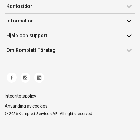
Kontosidor
Mina sidor
Information
Orderhistorik
Försäljningsvillkor
Hjälp och support
Fakturor & Kvitton
Villkor för Komplett Företag Plus
Kontakta oss
Inköpslistor
Om Komplett Företag
Felsökning & guider
Kundservice
Om oss
Produkthjälp och retur
Miljöarbete och ESG
Frakt och leverans
Whistleblowing
Norwegian Transparency Act
Integritetspolicy
Använding av cookies
© 2026 Komplett Services AB. All rights reserved.