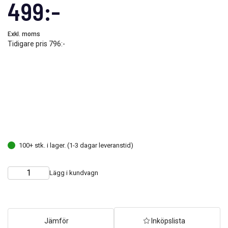
499:-
Exkl. moms
Tidigare pris
796:-
100+ stk. i lager. (1-3 dagar leveranstid)
Lägg i kundvagn
Choose
Quantity
quantity
Jämför
Inköpslista