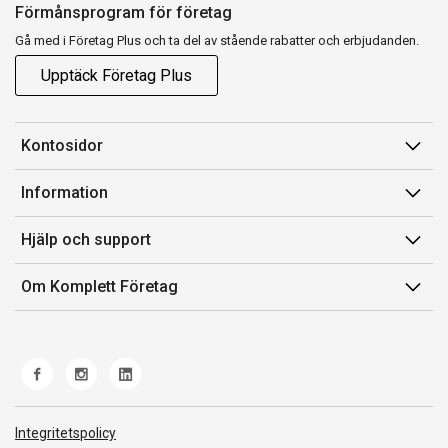
Förmånsprogram för företag
Gå med i Företag Plus och ta del av stående rabatter och erbjudanden.
Upptäck Företag Plus
Kontosidor
Mina sidor
Information
Orderhistorik
Försäljningsvillkor
Hjälp och support
Fakturor & Kvitton
Villkor för Komplett Företag Plus
Kontakta oss
Inköpslistor
Om Komplett Företag
Felsökning & guider
Kundservice
Om oss
Produkthjälp och retur
Miljöarbete och ESG
Frakt och leverans
Whistleblowing
Norwegian Transparency Act
Integritetspolicy