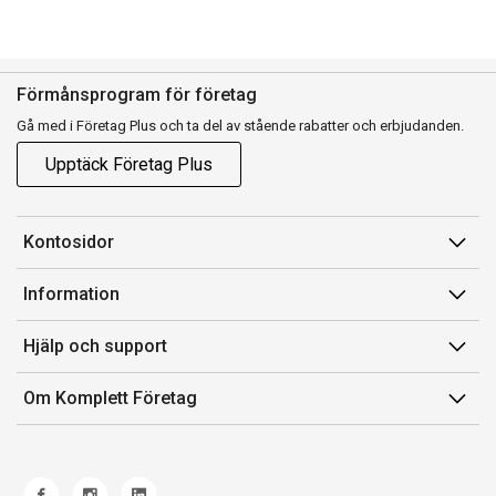
Förmånsprogram för företag
Gå med i Företag Plus och ta del av stående rabatter och erbjudanden.
Upptäck Företag Plus
Kontosidor
Mina sidor
Information
Orderhistorik
Försäljningsvillkor
Hjälp och support
Fakturor & Kvitton
Villkor för Komplett Företag Plus
Kontakta oss
Inköpslistor
Om Komplett Företag
Felsökning & guider
Kundservice
Om oss
Produkthjälp och retur
Miljöarbete och ESG