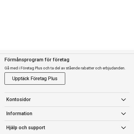
Förmånsprogram för företag
Gå med i Företag Plus och ta del av stående rabatter och erbjudanden.
Upptäck Företag Plus
Kontosidor
Mina sidor
Information
Orderhistorik
Försäljningsvillkor
Hjälp och support
Fakturor & Kvitton