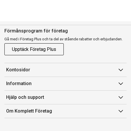
Förmånsprogram för företag
Gå med i Företag Plus och ta del av stående rabatter och erbjudanden.
Upptäck Företag Plus
Kontosidor
Mina sidor
Information
Orderhistorik
Försäljningsvillkor
Hjälp och support
Fakturor & Kvitton
Villkor för Komplett Företag Plus
Kontakta oss
Inköpslistor
Om Komplett Företag
Felsökning & guider
Kundservice
Om oss
Produkthjälp och retur