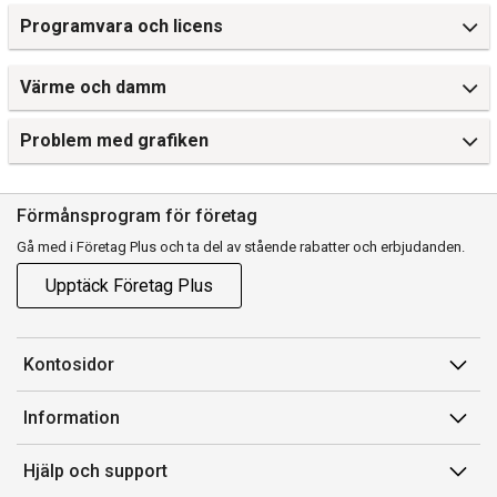
Programvara och licens
Värme och damm
Problem med grafiken
Förmånsprogram för företag
Gå med i Företag Plus och ta del av stående rabatter och erbjudanden.
Upptäck Företag Plus
Kontosidor
Mina sidor
Information
Orderhistorik
Försäljningsvillkor
Hjälp och support
Fakturor & Kvitton