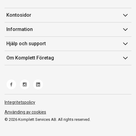
Kontosidor
Mina sidor
Information
Orderhistorik
Försäljningsvillkor
Hjälp och support
Fakturor & Kvitton
Villkor för Komplett Företag Plus
Kontakta oss
Inköpslistor
Om Komplett Företag
Felsökning & guider
Kundservice
Om oss
Produkthjälp och retur
Miljöarbete och ESG
Frakt och leverans
Whistleblowing
Norwegian Transparency Act
Integritetspolicy
Använding av cookies
© 2026 Komplett Services AB. All rights reserved.