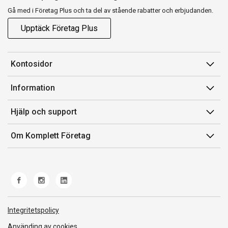
Gå med i Företag Plus och ta del av stående rabatter och erbjudanden.
Upptäck Företag Plus
Kontosidor
Mina sidor
Information
Orderhistorik
Försäljningsvillkor
Hjälp och support
Fakturor & Kvitton
Villkor för Komplett Företag Plus
Kontakta oss
Inköpslistor
Om Komplett Företag
Felsökning & guider
Kundservice
Om oss
Produkthjälp och retur
Miljöarbete och ESG
Frakt och leverans
Whistleblowing
Norwegian Transparency Act
Integritetspolicy
Använding av cookies