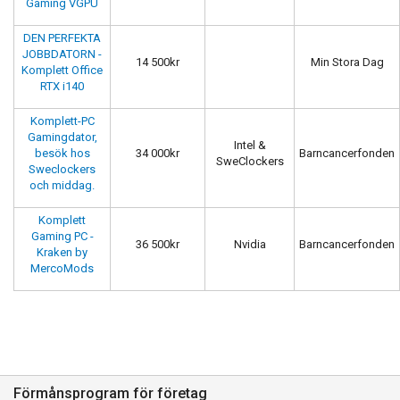
Gaming VGPU
DEN PERFEKTA
JOBBDATORN -
14 500kr
Min Stora Dag
Komplett Office
RTX i140
Komplett-PC
Gamingdator,
Intel &
besök hos
34 000kr
Barncancerfonden
SweClockers
Sweclockers
och middag.
Komplett
Gaming PC -
36 500kr
Nvidia
Barncancerfonden
Kraken by
MercoMods
Förmånsprogram för företag