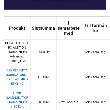
I
Till förmån
Produkt
Slutsumma
samarbete
för
med
BETYDELSEFULL
PC-AUKTION
- Komplett-PC
15 000 kr
Min Stora Dag
Advanced
Gaming i170
DEN PERFEKTA
JOBBDATORN -
11 000kr
Min Stora Dag
Komplett Office
RTX i140
EPISK
GAMINGDATOR
- Komplett-PC
50 000kr
SweClockers
Min Stora Dag
a196 Epic