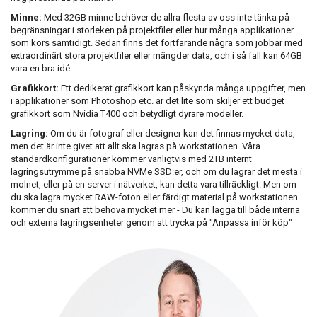
Minne:
Med 32GB minne behöver de allra flesta av oss inte tänka på
begränsningar i storleken på projektfiler eller hur många applikationer
som körs samtidigt. Sedan finns det fortfarande några som jobbar med
extraordinärt stora projektfiler eller mängder data, och i så fall kan 64GB
vara en bra idé.
Grafikkort:
Ett dedikerat grafikkort kan påskynda många uppgifter, men
i applikationer som Photoshop etc. är det lite som skiljer ett budget
grafikkort som Nvidia T400 och betydligt dyrare modeller.
Lagring:
Om du är fotograf eller designer kan det finnas mycket data,
men det är inte givet att allt ska lagras på workstationen. Våra
standardkonfigurationer kommer vanligtvis med 2TB internt
lagringsutrymme på snabba NVMe SSD:er, och om du lagrar det mesta i
molnet, eller på en server i nätverket, kan detta vara tillräckligt. Men om
du ska lagra mycket RAW-foton eller färdigt material på workstationen
kommer du snart att behöva mycket mer - Du kan lägga till både interna
och externa lagringsenheter genom att trycka på "Anpassa inför köp"