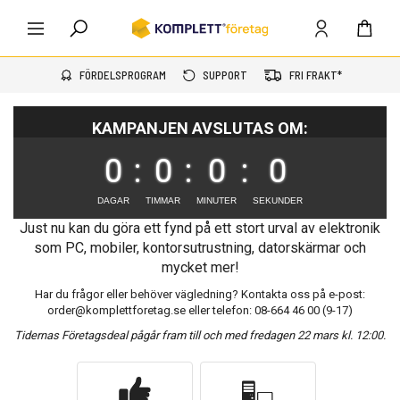
FÖRDELSPROGRAM
SUPPORT
FRI FRAKT*
KAMPANJEN AVSLUTAS OM:
0
:
0
:
0
:
0
DAGAR
TIMMAR
MINUTER
SEKUNDER
Just nu kan du göra ett fynd på ett stort urval av elektronik
som PC, mobiler, kontorsutrustning, datorskärmar och
mycket mer!
Har du frågor eller behöver vägledning? Kontakta oss på e-post:
order@komplettforetag.se eller telefon: 08-664 46 00 (9-17)
Tidernas Företagsdeal pågår fram till och med fredagen 22 mars kl. 12:00.