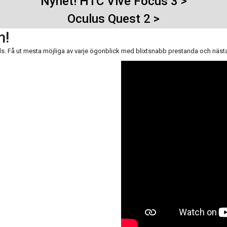
Nyhet! HTC Vive Focus 3 >
Oculus Quest 2 >
m!
ls.
Få ut mesta möjliga av varje ögonblick med blixtsnabb prestanda och nästa