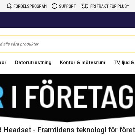
FÖRDELSPROGRAM
SUPPORT
FRI FRAKT FÖR PLUS*
kor
Datorutrustning
Kontor & mötesrum
TV, ljud &
 Headset - Framtidens teknologi för före