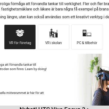
ga förmåga att förvandla tankar till verklighet. Fler och fler bra
in, fastighetsmäklare och läkare är bara några få exempel på bra
ning längre, utan kan också användas som ett kreativt verktyg i 
VR för företag
VR i skolan
PC & tillbehör
 att förvandla tankar till
etoden som finns: Learn by doing!
uella mötesrummet är här för att