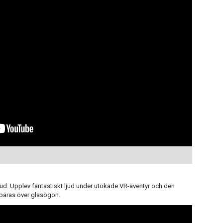
jud. Upplev fantastiskt ljud under utökade VR-äventyr och den
 bäras över glasögon.