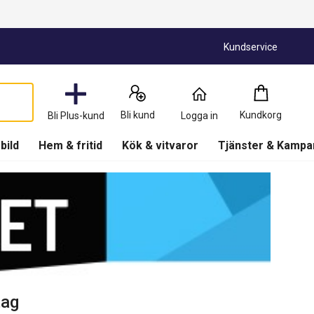
Kundservice
Kundkorg
:
0
Produkter
Bli kund
Kundkorg
Bli Plus-kund
Logga in
(
Kundkorg
)
 bild
Hem & fritid
Kök & vitvaror
Tjänster & Kampa
tag