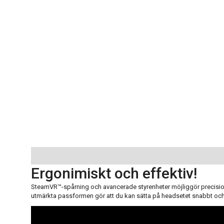
Ergonimiskt och effektiv!
SteamVR™-spårning och avancerade styrenheter möjliggör precision
utmärkta passformen gör att du kan sätta på headsetet snabbt och e