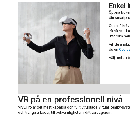
Enkel i
Öppna boxen
din smartpho
Quest 2 kräv
På så sätt ka
utforska hela
Vill du anslu
du en
Oculus
Välj mellan 
VR på en professionell nivå
VIVE Pro är det mest kapabla och fullt utrustade Virtual Reality-
och trånga arkader, till bekvämligheten i ditt vardagsrum.