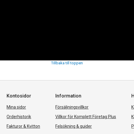
Tillbaka till toppen
Kontosidor
Information
H
Mina sidor
Försäljningsvillkor
K
Orderhistorik
Villkor för Komplett Företag Plus
K
Fakturor & Kvitton
Felsökning & guider
P