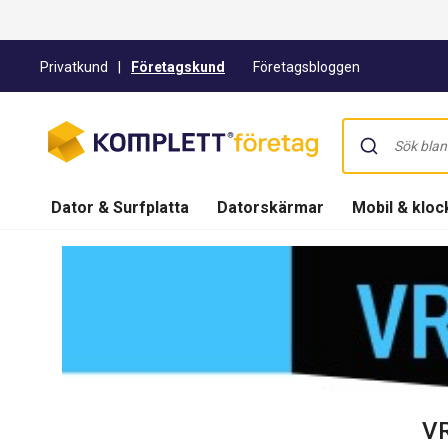
Privatkund
|
Företagskund
Företagsbloggen
Dator & Surfplatta
Datorskärmar
Mobil & kloc
VR