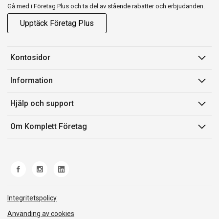
Gå med i Företag Plus och ta del av stående rabatter och erbjudanden.
Upptäck Företag Plus
Kontosidor
Mina sidor
Information
Orderhistorik
Försäljningsvillkor
Hjälp och support
Fakturor & Kvitton
Villkor för Komplett Företag Plus
Kontakta oss
Inköpslistor
Om Komplett Företag
Felsökning & guider
Kundservice
Om oss
Produkthjälp och retur
Miljöarbete och ESG
Frakt och leverans
Whistleblowing
Norwegian Transparency Act
Integritetspolicy
Använding av cookies