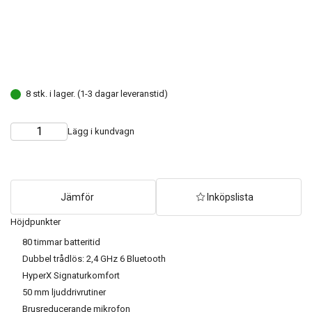
8 stk. i lager. (1-3 dagar leveranstid)
Lägg i kundvagn
Choose
Quantity
quantity
Jämför
Inköpslista
Höjdpunkter
80 timmar batteritid
Dubbel trådlös: 2,4 GHz 6 Bluetooth
HyperX Signaturkomfort
50 mm ljuddrivrutiner
Brusreducerande mikrofon