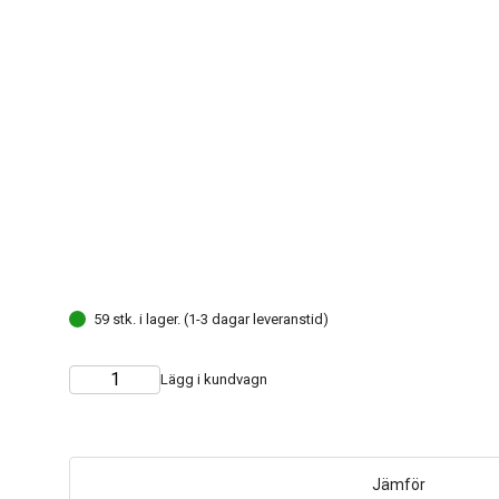
59 stk. i lager. (1-3 dagar leveranstid)
Lägg i kundvagn
Choose
Quantity
quantity
Jämför