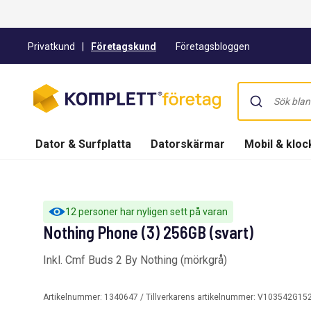
Privatkund
|
Företagskund
Företagsbloggen
Dator & Surfplatta
Datorskärmar
Mobil & kloc
12 personer har nyligen sett på varan
Nothing Phone (3) 256GB (svart)
Inkl. Cmf Buds 2 By Nothing (mörkgrå)
Artikelnummer:
1340647
/ Tillverkarens artikelnummer:
V103542G152