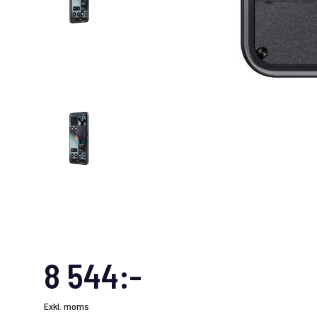
8 544:-
Exkl. moms