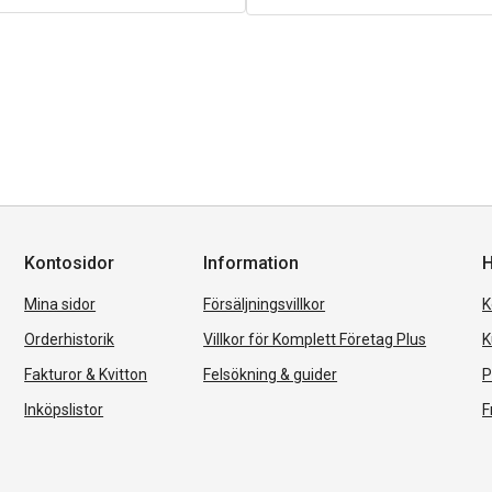
Kontosidor
Information
H
Mina sidor
Försäljningsvillkor
K
Orderhistorik
Villkor för Komplett Företag Plus
K
Fakturor & Kvitton
Felsökning & guider
P
Inköpslistor
F