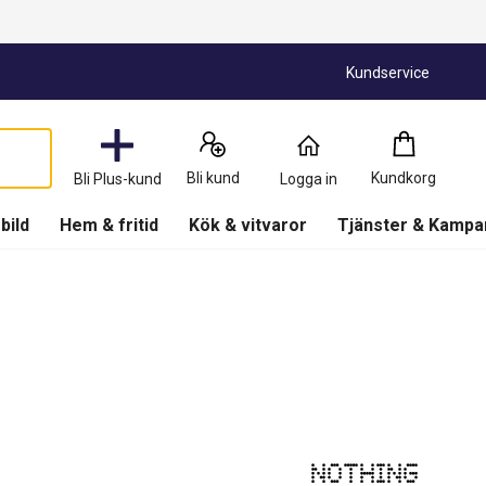
Kundservice
Kundkorg
:
0
Produkter
Bli kund
Kundkorg
Bli Plus-kund
Logga in
(
Kundkorg
)
 bild
Hem & fritid
Kök & vitvaror
Tjänster & Kampa