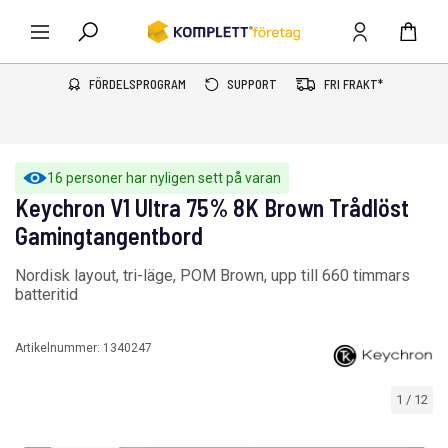
FÖRDELSPROGRAM
SUPPORT
FRI FRAKT*
16 personer har nyligen sett på varan
Keychron V1 Ultra 75% 8K Brown Trådlöst
Gamingtangentbord
Nordisk layout, tri-läge, POM Brown, upp till 660 timmars
batteritid
Artikelnummer:
1340247
1
/
12