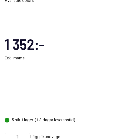
Available colors
1 352:-
Exkl. moms
5 stk. i lager. (1-3 dagar leveranstid)
Lägg i kundvagn
Choose
Quantity