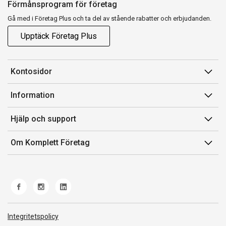
Förmånsprogram för företag
Gå med i Företag Plus och ta del av stående rabatter och erbjudanden.
Upptäck Företag Plus
Kontosidor
Mina sidor
Information
Orderhistorik
Försäljningsvillkor
Hjälp och support
Fakturor & Kvitton
Villkor för Komplett Företag Plus
Kontakta oss
Inköpslistor
Om Komplett Företag
Felsökning & guider
Kundservice
Om oss
Produkthjälp och retur
Miljöarbete och ESG
Frakt och leverans
Whistleblowing
Norwegian Transparency Act
Integritetspolicy