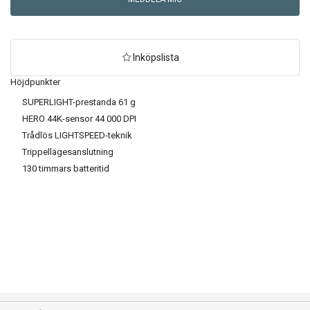
Inköpslista
Höjdpunkter
SKICKA
SUPERLIGHT-prestanda 61 g
AVBRYT
HERO 44K-sensor 44 000 DPI
Trådlös LIGHTSPEED-teknik
Trippellägesanslutning
130 timmars batteritid