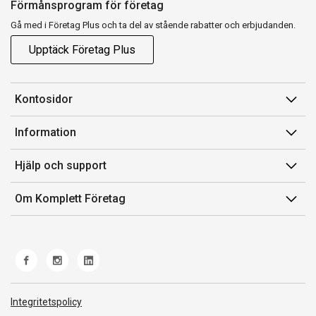
Förmånsprogram för företag
Gå med i Företag Plus och ta del av stående rabatter och erbjudanden.
Upptäck Företag Plus
Kontosidor
Mina sidor
Information
Orderhistorik
Försäljningsvillkor
Hjälp och support
Fakturor & Kvitton
Villkor för Komplett Företag Plus
Kontakta oss
Inköpslistor
Om Komplett Företag
Felsökning & guider
Kundservice
Om oss
Produkthjälp och retur
Miljöarbete och ESG
Frakt och leverans
Whistleblowing
Norwegian Transparency Act
Integritetspolicy