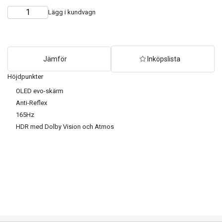
Lägg i kundvagn
Choose
Quantity
quantity
Jämför
Inköpslista
Höjdpunkter
OLED evo-skärm
Anti-Reflex
165Hz
HDR med Dolby Vision och Atmos