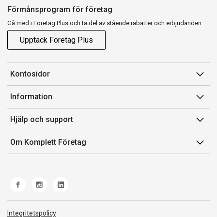
Förmånsprogram för företag
Gå med i Företag Plus och ta del av stående rabatter och erbjudanden.
Upptäck Företag Plus
Kontosidor
Mina sidor
Information
Orderhistorik
Försäljningsvillkor
Hjälp och support
Fakturor & Kvitton
Villkor för Komplett Företag Plus
Kontakta oss
Inköpslistor
Om Komplett Företag
Felsökning & guider
Kundservice
Om oss
Produkthjälp och retur
Miljöarbete och ESG
Frakt och leverans
Whistleblowing
Norwegian Transparency Act
Integritetspolicy