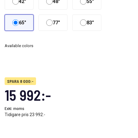
42"
48"
55"
65"
77"
83"
Available colors
SPARA 8 000:-
15 992:-
Exkl. moms
Tidigare pris
23 992:-