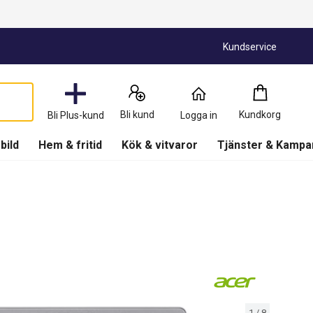
Kundservice
Kundkorg
:
0
Produkter
Bli kund
Kundkorg
Bli Plus-kund
Logga in
(
Kundkorg
)
 bild
Hem & fritid
Kök & vitvaror
Tjänster & Kampa
1
/
8