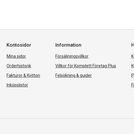
Kontosidor
Information
H
Mina sidor
Försäljningsvillkor
K
Orderhistorik
Villkor för Komplett Företag Plus
K
Fakturor & Kvitton
Felsökning & guider
P
Inköpslistor
F