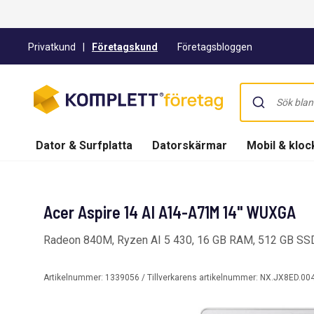
Privatkund
|
Företagskund
Företagsbloggen
Dator & Surfplatta
Datorskärmar
Mobil & kloc
Acer Aspire 14 AI A14-A71M 14" WUXGA
Radeon 840M, Ryzen AI 5 430, 16 GB RAM, 512 GB S
Artikelnummer:
1339056
/ Tillverkarens artikelnummer:
NX.JX8ED.00