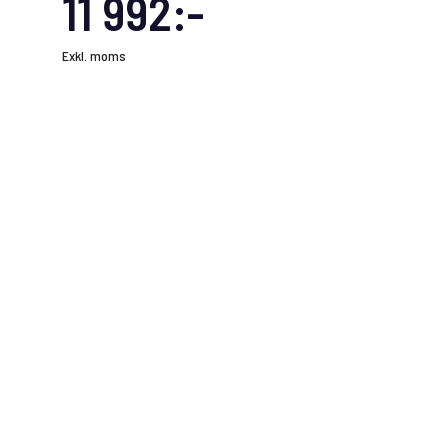
11 992:-
Exkl. moms