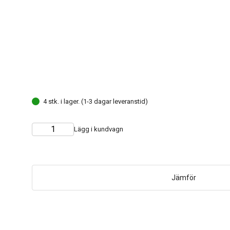
4 stk. i lager. (1-3 dagar leveranstid)
Lägg i kundvagn
Choose
Quantity
quantity
Jämför