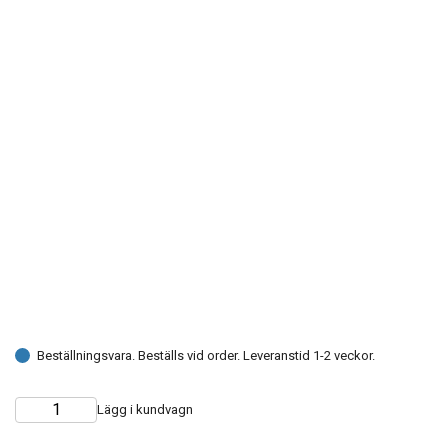
Beställningsvara. Beställs vid order. Leveranstid 1-2 veckor.
Lägg i kundvagn
Choose
Quantity
quantity