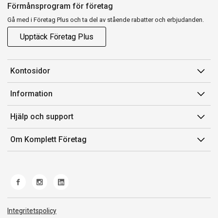
Förmånsprogram för företag
Gå med i Företag Plus och ta del av stående rabatter och erbjudanden.
Upptäck Företag Plus
Kontosidor
Mina sidor
Information
Orderhistorik
Försäljningsvillkor
Hjälp och support
Fakturor & Kvitton
Villkor för Komplett Företag Plus
Kontakta oss
Inköpslistor
Om Komplett Företag
Felsökning & guider
Kundservice
Om oss
Produkthjälp och retur
Miljöarbete och ESG
Frakt och leverans
Whistleblowing
Norwegian Transparency Act
Integritetspolicy