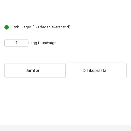
1 stk. i lager. (1-3 dagar leveranstid)
Lägg i kundvagn
Choose
Quantity
quantity
Jämför
Inköpslista