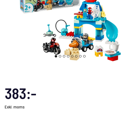
383:-
Exkl. moms