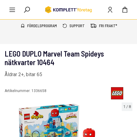
FÖRDELSPROGRAM
SUPPORT
FRI FRAKT*
LEGO DUPLO Marvel Team Spideys
nätkvarter 10464
Åldrar 2+, bitar 65
Artikelnummer:
1336658
1
/
8