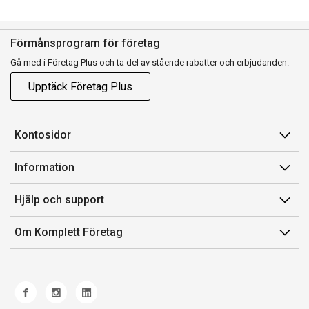
Förmånsprogram för företag
Gå med i Företag Plus och ta del av stående rabatter och erbjudanden.
Upptäck Företag Plus
Kontosidor
Mina sidor
Information
Orderhistorik
Försäljningsvillkor
Hjälp och support
Fakturor & Kvitton
Villkor för Komplett Företag Plus
Kontakta oss
Inköpslistor
Om Komplett Företag
Felsökning & guider
Kundservice
Om oss
Produkthjälp och retur
Miljöarbete och ESG
Frakt och leverans
Whistleblowing