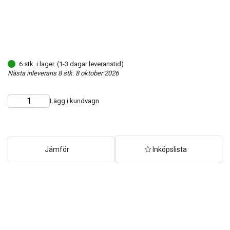
6 stk. i lager. (1-3 dagar leveranstid)
Nästa inleverans 8 stk. 8 oktober 2026
Lägg i kundvagn
Choose
Quantity
quantity
Jämför
Inköpslista