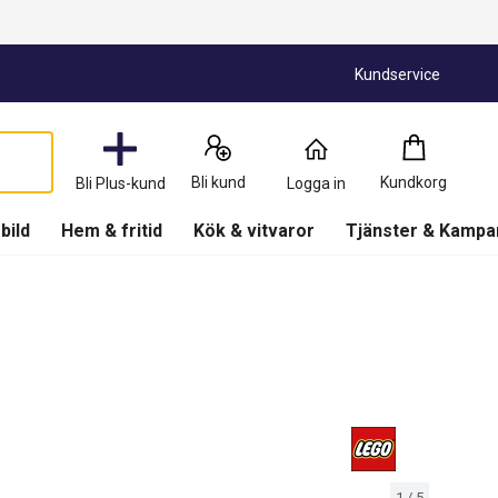
Kundservice
Kundkorg
:
0
Produkter
Bli kund
Kundkorg
Bli Plus-kund
Logga in
(
Kundkorg
)
 bild
Hem & fritid
Kök & vitvaror
Tjänster & Kampa
1
/
5