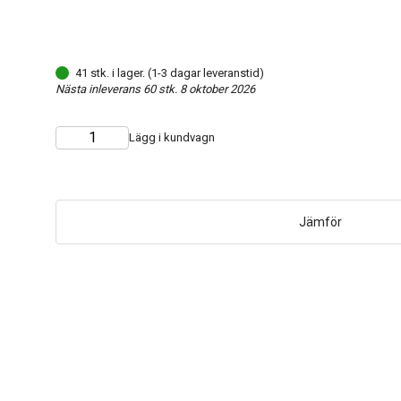
41 stk. i lager. (1-3 dagar leveranstid)
Nästa inleverans 60 stk. 8 oktober 2026
Lägg i kundvagn
Choose
Quantity
quantity
Jämför