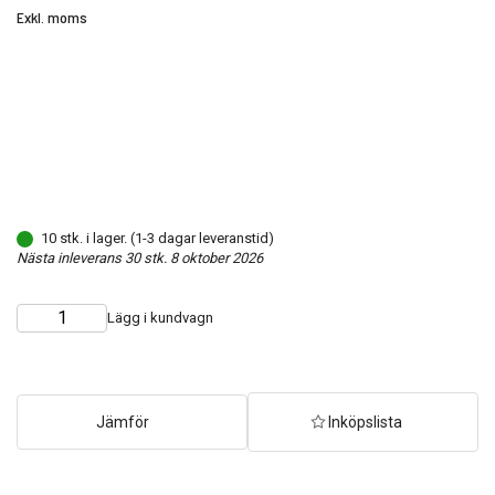
Exkl. moms
10 stk. i lager. (1-3 dagar leveranstid)
Nästa inleverans 30 stk. 8 oktober 2026
Lägg i kundvagn
Choose
Quantity
quantity
Jämför
Inköpslista