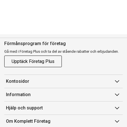
Förmånsprogram för företag
Gå med i Företag Plus och ta del av stående rabatter och erbjudanden.
Upptäck Företag Plus
Kontosidor
Mina sidor
Information
Orderhistorik
Försäljningsvillkor
Hjälp och support
Fakturor & Kvitton
Villkor för Komplett Företag Plus
Kontakta oss
Inköpslistor
Om Komplett Företag
Felsökning & guider