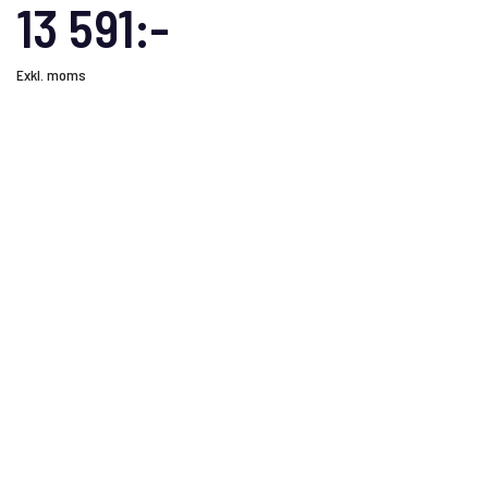
13 591:-
Exkl. moms