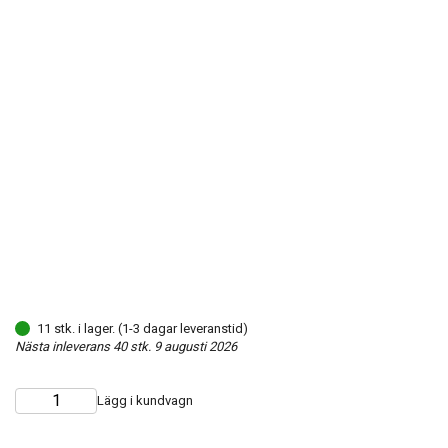
11 stk. i lager. (1-3 dagar leveranstid)
Nästa inleverans 40 stk. 9 augusti 2026
Lägg i kundvagn
Choose
Quantity
quantity