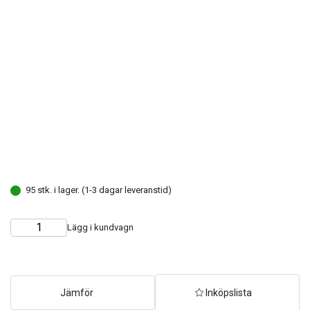
95 stk. i lager. (1-3 dagar leveranstid)
Lägg i kundvagn
Choose
Quantity
quantity
Jämför
Inköpslista