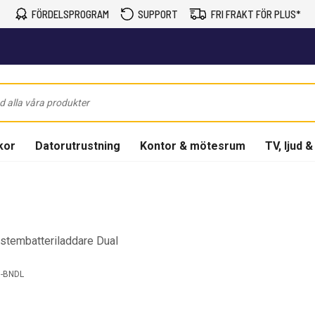
FÖRDELSPROGRAM
SUPPORT
FRI FRAKT FÖR PLUS*
kor
Datorutrustning
Kontor & mötesrum
TV, ljud &
ystembatteriladdare Dual
-BNDL