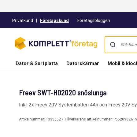
Privatkund
|
Företagskund
Företagsbloggen
Dator & Surfplatta
Datorskärmar
Mobil & kloc
Freev SWT-HD2020 snöslunga
Inkl. 2x Freev 20V Systembatteri 4Ah och Freev 20V S
Artikelnummer:
1333652
/ Tillverkarens artikelnummer:
P652093Z619