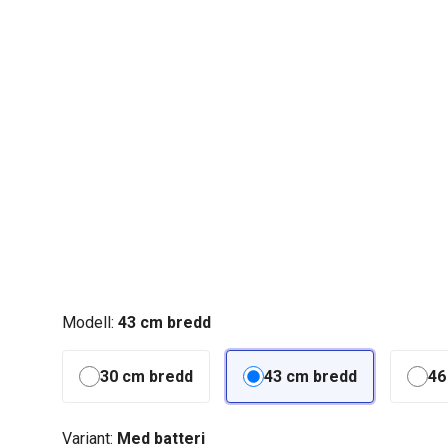
Modell:
43 cm bredd
30 cm bredd
43 cm bredd
46
Variant:
Med batteri