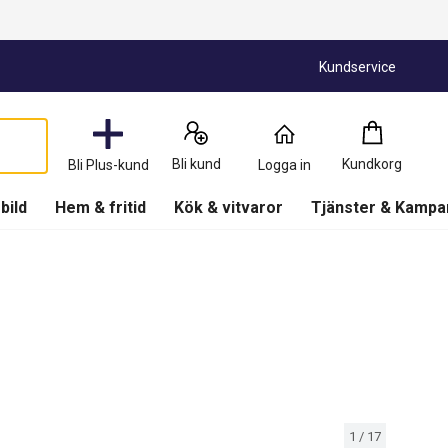
Kundservice
Kundkorg
:
0
Produkter
Bli kund
Kundkorg
Bli Plus-kund
Logga in
(
Kundkorg
)
 bild
Hem & fritid
Kök & vitvaror
Tjänster & Kampa
1
/
17