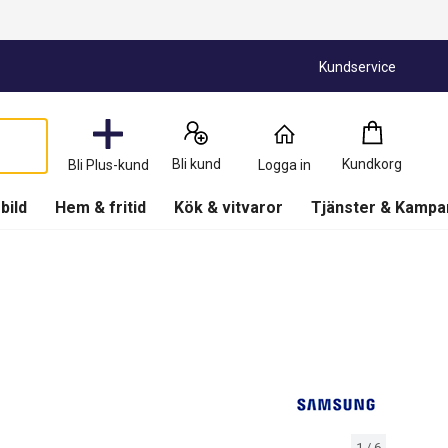
Kundservice
Kundkorg
:
0
Produkter
Bli kund
Kundkorg
Bli Plus-kund
Logga in
(
Kundkorg
)
 bild
Hem & fritid
Kök & vitvaror
Tjänster & Kampa
1
/
6