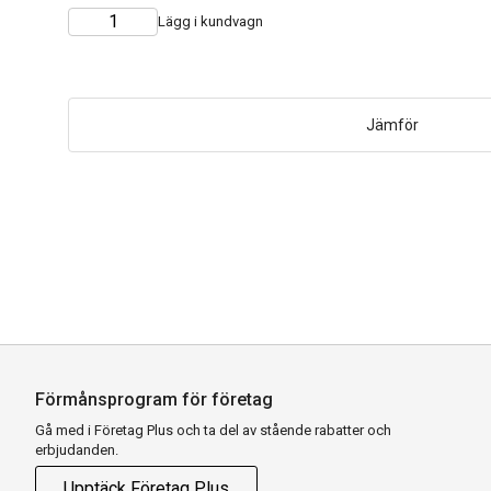
Lägg i kundvagn
Choose
Quantity
quantity
Jämför
Förmånsprogram för företag
Gå med i Företag Plus och ta del av stående rabatter och
erbjudanden.
Upptäck Företag Plus