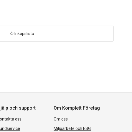
Inköpslista
jälp och support
Om Komplett Företag
ontakta oss
Om oss
undservice
Miljöarbete och ESG