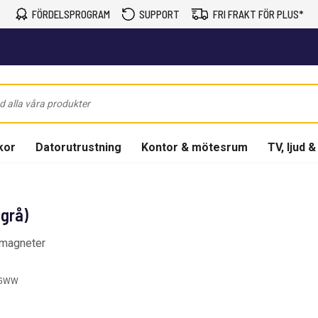
FÖRDELSPROGRAM
SUPPORT
FRI FRAKT FÖR PLUS*
kor
Datorutrustning
Kontor & mötesrum
TV, ljud &
grå)
 magneter
EGWW