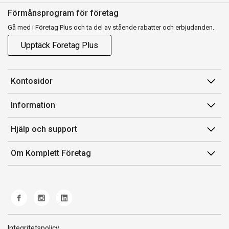
Förmånsprogram för företag
Gå med i Företag Plus och ta del av stående rabatter och erbjudanden.
Upptäck Företag Plus
Kontosidor
Mina sidor
Information
Orderhistorik
Försäljningsvillkor
Hjälp och support
Fakturor & Kvitton
Villkor för Komplett Företag Plus
Kontakta oss
Inköpslistor
Om Komplett Företag
Felsökning & guider
Kundservice
Om oss
Produkthjälp och retur
Miljöarbete och ESG
Frakt och leverans
Whistleblowing
Norwegian Transparency Act
Integritetspolicy