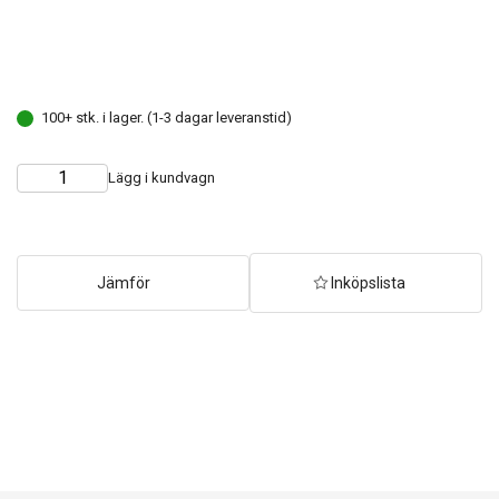
100+ stk. i lager. (1-3 dagar leveranstid)
Lägg i kundvagn
Choose
Quantity
quantity
Jämför
Inköpslista