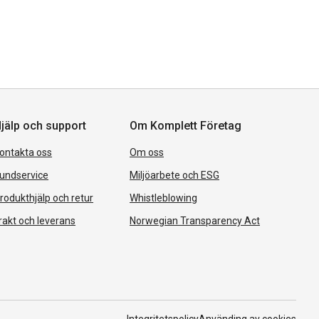
jälp och support
Om Komplett Företag
ontakta oss
Om oss
undservice
Miljöarbete och ESG
rodukthjälp och retur
Whistleblowing
rakt och leverans
Norwegian Transparency Act
Integritetspolicy
Använding av cookies