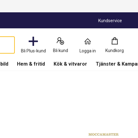
Kundservice
Kundkorg
:
0
Produkter
Bli kund
Kundkorg
Bli Plus-kund
Logga in
(
Kundkorg
)
 bild
Hem & fritid
Kök & vitvaror
Tjänster & Kampa