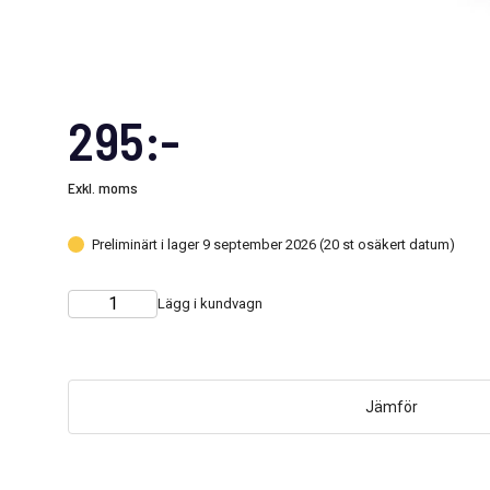
295:-
Exkl. moms
Preliminärt i lager 9 september 2026 (20 st osäkert datum)
Lägg i kundvagn
Choose
Quantity
quantity
Jämför