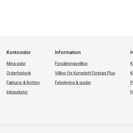
Kontosidor
Information
H
Mina sidor
Försäljningsvillkor
K
Orderhistorik
Villkor för Komplett Företag Plus
K
Fakturor & Kvitton
Felsökning & guider
P
Inköpslistor
F