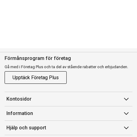
Förmånsprogram för företag
Gå med i Företag Plus och ta del av stående rabatter och erbjudanden.
Upptäck Företag Plus
Kontosidor
Mina sidor
Information
Orderhistorik
Försäljningsvillkor
Hjälp och support
Fakturor & Kvitton
Villkor för Komplett Företag Plus