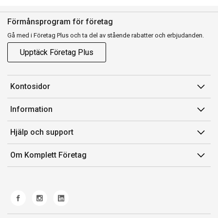
Förmånsprogram för företag
Gå med i Företag Plus och ta del av stående rabatter och erbjudanden.
Upptäck Företag Plus
Kontosidor
Mina sidor
Information
Orderhistorik
Försäljningsvillkor
Hjälp och support
Fakturor & Kvitton
Villkor för Komplett Företag Plus
Kontakta oss
Inköpslistor
Om Komplett Företag
Felsökning & guider
Kundservice
Om oss
Produkthjälp och retur
Miljöarbete och ESG
Frakt och leverans
Whistleblowing