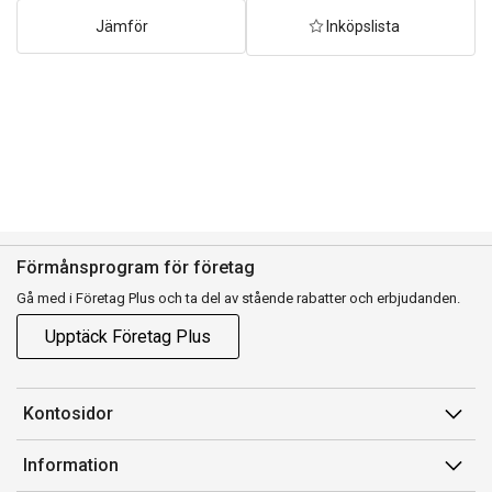
Jämför
Inköpslista
Förmånsprogram för företag
Gå med i Företag Plus och ta del av stående rabatter och erbjudanden.
Upptäck Företag Plus
Kontosidor
Mina sidor
Information
Orderhistorik