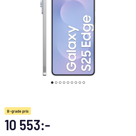
B-grade pris
10 553:-