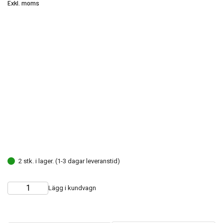
Exkl. moms
2 stk. i lager. (1-3 dagar leveranstid)
Lägg i kundvagn
Choose
Quantity
quantity