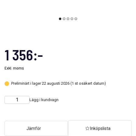
1 356:-
Exkl. moms
Preliminärt i lager 22 augusti 2026 (1 st osäkert datum)
Lägg i kundvagn
Choose
Quantity
quantity
Jämför
Inköpslista