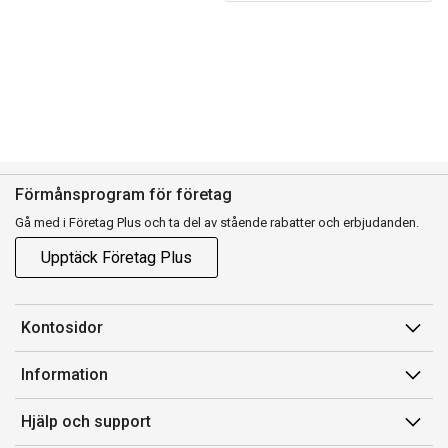
Förmånsprogram för företag
Gå med i Företag Plus och ta del av stående rabatter och erbjudanden.
Upptäck Företag Plus
Kontosidor
Mina sidor
Information
Orderhistorik
Försäljningsvillkor
Hjälp och support
Fakturor & Kvitton
Villkor för Komplett Företag Plus