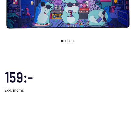
159:-
Exkl. moms