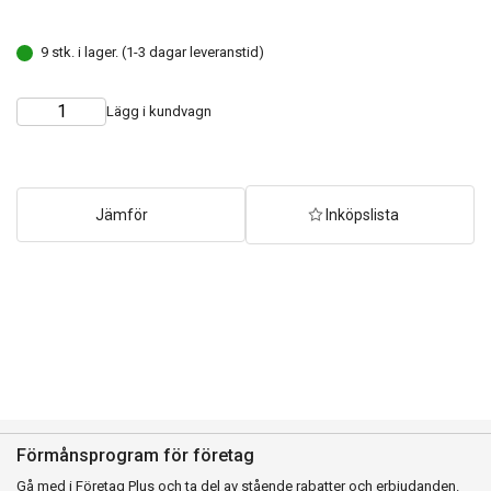
9 stk. i lager. (1-3 dagar leveranstid)
Lägg i kundvagn
Choose
Quantity
quantity
Jämför
Inköpslista
Förmånsprogram för företag
Gå med i Företag Plus och ta del av stående rabatter och erbjudanden.