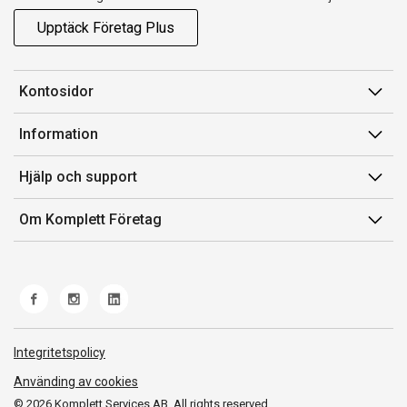
Upptäck Företag Plus
Kontosidor
Mina sidor
Information
Orderhistorik
Försäljningsvillkor
Hjälp och support
Fakturor & Kvitton
Villkor för Komplett Företag Plus
Kontakta oss
Inköpslistor
Om Komplett Företag
Felsökning & guider
Kundservice
Om oss
Produkthjälp och retur
Miljöarbete och ESG
Frakt och leverans
Whistleblowing
Norwegian Transparency Act
Integritetspolicy
Använding av cookies
© 2026 Komplett Services AB. All rights reserved.