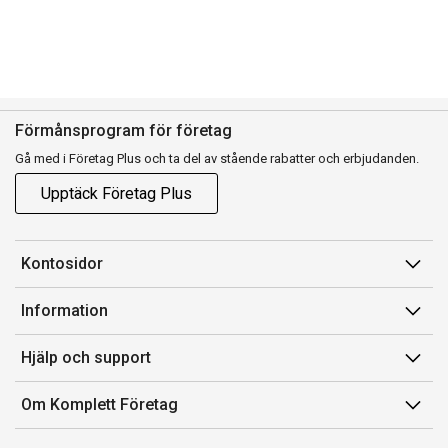
Förmånsprogram för företag
Gå med i Företag Plus och ta del av stående rabatter och erbjudanden.
Upptäck Företag Plus
Kontosidor
Mina sidor
Information
Orderhistorik
Försäljningsvillkor
Hjälp och support
Fakturor & Kvitton
Villkor för Komplett Företag Plus
Kontakta oss
Inköpslistor
Om Komplett Företag
Felsökning & guider
Kundservice
Om oss