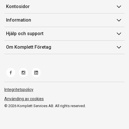
Kontosidor
Mina sidor
Information
Orderhistorik
Försäljningsvillkor
Hjälp och support
Fakturor & Kvitton
Villkor för Komplett Företag Plus
Kontakta oss
Inköpslistor
Om Komplett Företag
Felsökning & guider
Kundservice
Om oss
Produkthjälp och retur
Miljöarbete och ESG
Frakt och leverans
Whistleblowing
Norwegian Transparency Act
Integritetspolicy
Använding av cookies
© 2026 Komplett Services AB. All rights reserved.