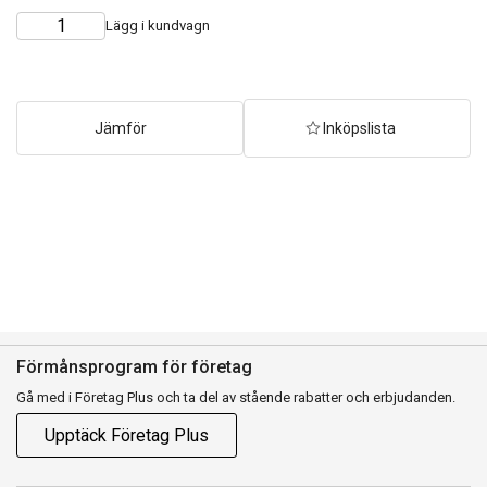
Lägg i kundvagn
Choose
Quantity
quantity
Jämför
Inköpslista
Förmånsprogram för företag
Gå med i Företag Plus och ta del av stående rabatter och erbjudanden.
Upptäck Företag Plus