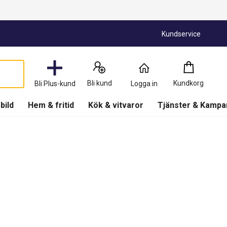
Kundservice
Kundkorg
:
0
Produkter
Bli kund
Kundkorg
Bli Plus-kund
Logga in
(
Kundkorg
)
 bild
Hem & fritid
Kök & vitvaror
Tjänster & Kampa