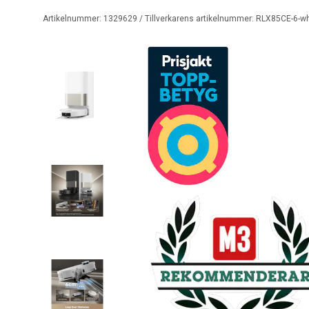
Artikelnummer:
1329629
/ Tillverkarens artikelnummer:
RLX85CE-6-wh