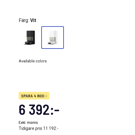
Färg:
Vit
Available colors
SPARA 4 800:-
6 392:-
Exkl. moms
Tidigare pris
11 192:-