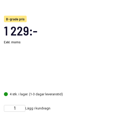
B-grade pris
1 229:-
Exkl. moms
4 stk. i lager. (1-3 dagar leveranstid)
Lägg i kundvagn
Choose
Quantity
quantity