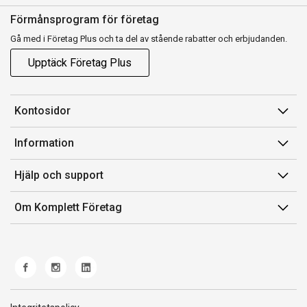
Förmånsprogram för företag
Gå med i Företag Plus och ta del av stående rabatter och erbjudanden.
Upptäck Företag Plus
Kontosidor
Mina sidor
Information
Orderhistorik
Försäljningsvillkor
Hjälp och support
Fakturor & Kvitton
Villkor för Komplett Företag Plus
Kontakta oss
Inköpslistor
Om Komplett Företag
Felsökning & guider
Kundservice
Om oss
Produkthjälp och retur
Miljöarbete och ESG
Frakt och leverans
Whistleblowing
Norwegian Transparency Act