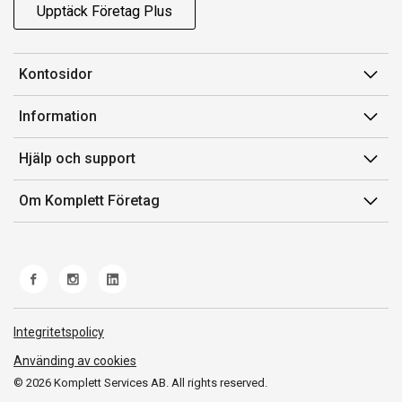
Upptäck Företag Plus
Kontosidor
Mina sidor
Information
Orderhistorik
Försäljningsvillkor
Hjälp och support
Fakturor & Kvitton
Villkor för Komplett Företag Plus
Kontakta oss
Inköpslistor
Om Komplett Företag
Felsökning & guider
Kundservice
Om oss
Produkthjälp och retur
Miljöarbete och ESG
Frakt och leverans
Whistleblowing
Norwegian Transparency Act
Integritetspolicy
Använding av cookies
© 2026 Komplett Services AB. All rights reserved.