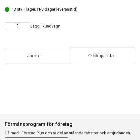
13 stk. i lager. (1-3 dagar leveranstid)
Lägg i kundvagn
Choose
Quantity
quantity
Jämför
Inköpslista
Förmånsprogram för företag
Gå med i Företag Plus och ta del av stående rabatter och erbjudanden.